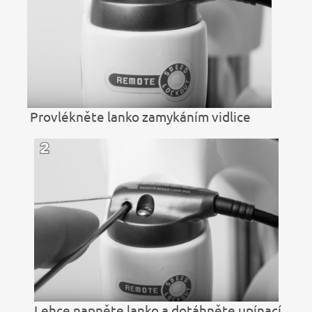
Provlékněte lanko zamykáním vidlice
Lehce napněte lanko a dotáhněte upínací