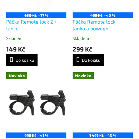
650 Kč
–77 %
499 Kč
–40 %
Páčka Remote lock 2 +
Páčka Remote lock +
lanko
lanko a bowden
Skladem
Skladem
149 Kč
299 Kč
Do košíku
Do košíku
Novinka
Novinka
998 Kč
–41 %
1 497 Kč
–43 %