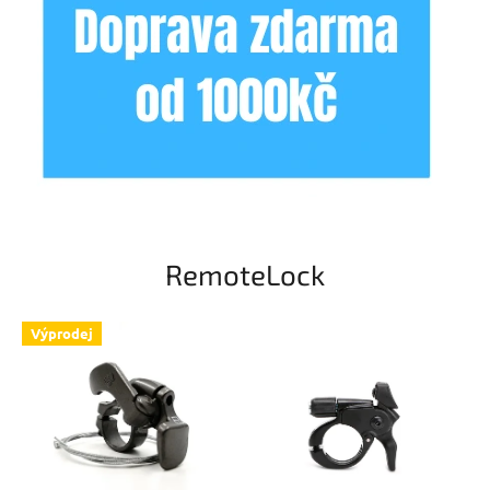
RemoteLock
Výprodej