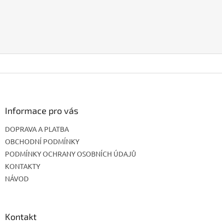
Z
á
p
a
Informace pro vás
t
DOPRAVA A PLATBA
í
OBCHODNÍ PODMÍNKY
PODMÍNKY OCHRANY OSOBNÍCH ÚDAJŮ
KONTAKTY
NÁVOD
Kontakt