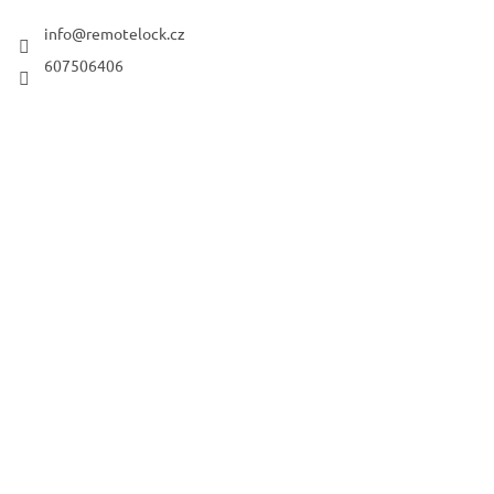
info
@
remotelock.cz
607506406