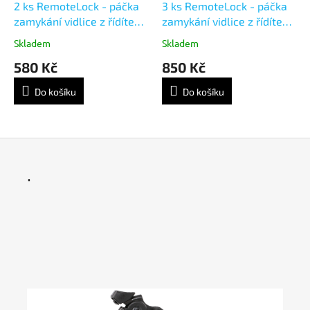
2 ks RemoteLock - páčka
3 ks RemoteLock - páčka
zamykání vidlice z řídítek
zamykání vidlice z řídítek
+ lanko a bowden
+ lanko a bowden
Skladem
Skladem
580 Kč
850 Kč
Do košíku
Do košíku
.